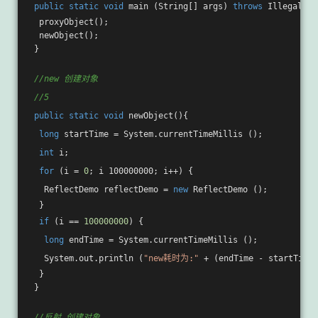
public
static
void
main
(String[] args)
throws
 IllegalAcc
  proxyObject();

  newObject();

 }

//new 创建对象
//5
public
static
void
newObject
()
{

long
 startTime = System.currentTimeMillis ();

int
 i;

for
 (i = 
0
; i 100000000; i++) {

   ReflectDemo reflectDemo = 
new
 ReflectDemo ();

  }

if
 (i == 
100000000
) {

long
 endTime = System.currentTimeMillis ();

   System.out.println (
"new耗时为:"
 + (endTime - startTime)
  }

 }

//反射 创建对象