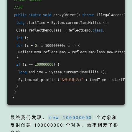
//30
public
static
void
proxyObject
()
throws
 IllegalAccessExce
long
 startTime = System.currentTimeMillis ();

  Class reflectDemoClass = ReflectDemo
.
class
;

int
 i;

for
 (i = 
0
; i 100000000; i++) {

   ReflectDemo reflectDemo = reflectDemoClass.newInstance (
  }

if
 (i == 
100000000
) {

long
 endTime = System.currentTimeMillis ();

   System.out.println (
"反射耗时为:"
 + (endTime - startTime)
  }

 }

最终我们发现，
个对象和
new 100000000
反射创建 100000000 个对象，效率相差了很